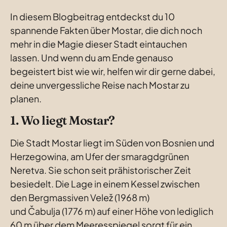
In diesem Blogbeitrag entdeckst du 10 
spannende Fakten über Mostar, die dich noch 
mehr in die Magie dieser Stadt eintauchen 
lassen. Und wenn du am Ende genauso 
begeistert bist wie wir, helfen wir dir gerne dabei, 
deine unvergessliche Reise nach Mostar zu 
planen.
1. Wo liegt Mostar?
Die Stadt Mostar liegt im Süden von Bosnien und 
Herzegowina, am Ufer der smaragdgrünen 
Neretva. Sie schon seit prähistorischer Zeit 
besiedelt. Die Lage in einem Kessel zwischen 
den Bergmassiven Velež (1968 m) 
und Čabulja (1776 m) auf einer Höhe von lediglich 
60 m über dem Meeresspiegel sorgt für ein 