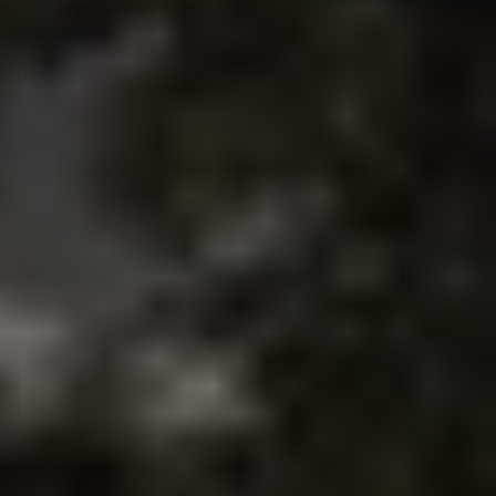
Mostar: 10 Fakten über 
die romantischste Stadt 
Bosniens
Die Alte Brücke, die Brückenspringer, der Fluss 
Neretva: 10 spannende Dinge über Mostar, die 
du vor deinem Besuch wissen solltest.