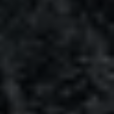
Ski fahren in Bosnien 
und Herzegowina
Wir möchten euch die Ski-Resorts rund um die 
olympische Stadt Sarajevo ein bisschen genauer 
vorstellen – vielleicht ist ja jemand von euch noch 
auf der Suche nach einer guten Alternative zu 
Österreich 