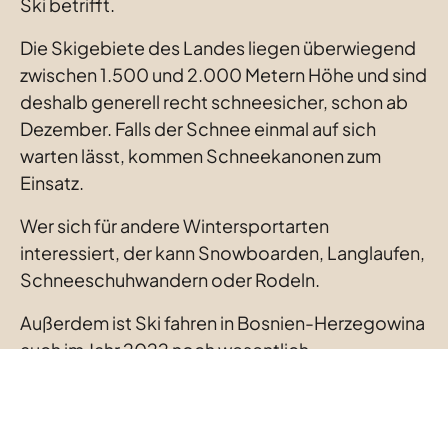
Ski betrifft.
Die Skigebiete des Landes liegen überwiegend 
zwischen 1.500 und 2.000 Metern Höhe und sind 
deshalb generell recht schneesicher, schon ab 
Dezember. Falls der Schnee einmal auf sich 
warten lässt, kommen Schneekanonen zum 
Einsatz.
Wer sich für andere Wintersportarten 
interessiert, der kann Snowboarden, Langlaufen, 
Schneeschuhwandern oder Rodeln.
Außerdem ist Ski fahren in Bosnien-Herzegowina 
auch im Jahr 2022 noch wesentlich 
erschwinglicher als in Österreich, Deutschland 
oder den Schweizer Alpen. Die Preise für 
Unterkünfte aber auch Skipässe liegen unter 